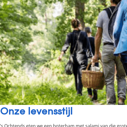
Onze levensstijl
’s Ochtends eten we een boterham met salami van die grot