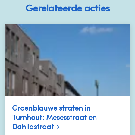
Gerelateerde acties
Groenblauwe straten in
Turnhout: Mesesstraat en
Dahliastraat