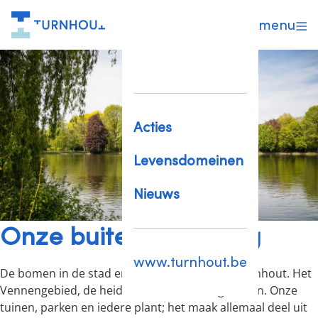
menu
Acties
Levensdomeinen
Nieuws
Onze buitenomgeving
www.turnhout.be
De bomen in de stad en de bossen rondom Turnhout. Het
Vennengebied, de heide en de landbouwgronden. Onze
tuinen, parken en iedere plant; het maak allemaal deel uit