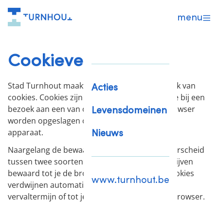
menu
Cookieverklaring
Stad Turnhout maakt op haar websites gebruik van
Acties
cookies. Cookies zijn kleine tekstbestanden die bij een
Levensdomeinen
bezoek aan een van onze websites door je browser
worden opgeslagen op je computer of mobiel
Nieuws
apparaat.
Naargelang de bewaartermijn maken we onderscheid
tussen twee soorten cookies. Sessiecookies blijven
bewaard tot je de browser sluit. De andere cookies
www.turnhout.be
verdwijnen automatisch na een specifieke
vervaltermijn of tot je die zelf verwijdert in je browser.