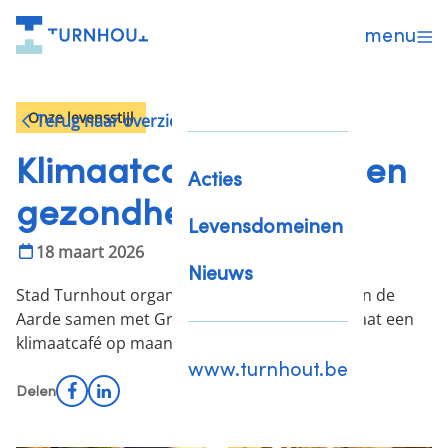
menu
Onze levensstijl
Terug naar overzicht
Klimaatcafé: klimaat en
Acties
gezondheid
Levensdomeinen
18 maart 2026
Nieuws
Stad Turnhout organiseert
tijdens de Week van de
Aarde
samen met Grootouders voor het Klimaat een
klimaatcafé op maandag 20 april.
www.turnhout.be
Facebook
LinkedIn
Delen