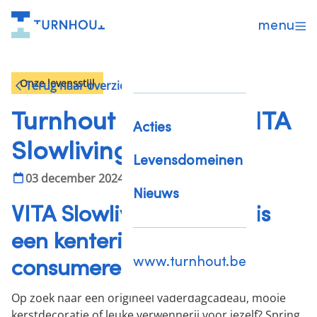
menu
Onze levensstijl
Terug naar overzicht
Turnhout circulair – VITA
Acties
Slowlivingstore
Levensdomeinen
03 december 2024
Nieuws
VITA Slowlivingstore: ‘Er is
een kentering in hoe we
www.turnhout.be
consumeren’
Op zoek naar een origineel vaderdagcadeau, mooie
kerstdecoratie of leuke verwennerij voor jezelf? Spring