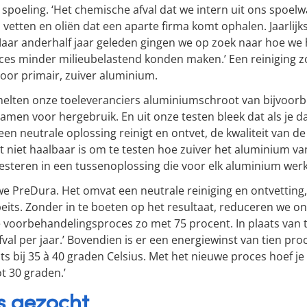
 spoeling. ‘Het chemische afval dat we intern uit ons spoelwa
 vetten en oliën dat een aparte firma komt ophalen. Jaarlij
. Maar anderhalf jaar geleden gingen we op zoek naar hoe we 
es minder milieubelastend konden maken.’ Een reiniging z
 voor primair, zuiver aluminium.
melten onze toeleveranciers aluminiumschroot van bijvoorb
amen voor hergebruik. En uit onze testen bleek dat als je d
en neutrale oplossing reinigt en ontvet, de kwaliteit van d
t niet haalbaar is om te testen hoe zuiver het aluminium van
nvesteren in een tussenoplossing die voor elk aluminium wer
e PreDura. Het omvat een neutrale reiniging en ontvetting
beits. Zonder in te boeten op het resultaat, reduceren we o
voorbehandelingsproces zo met 75 procent. In plaats van 
val per jaar.’ Bovendien is er een energiewinst van tien proc
ats bij 35 à 40 graden Celsius. Met het nieuwe proces hoef 
t 30 graden.’
s gezocht