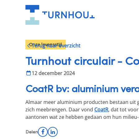
Onze levensstijl
Terug naar overzicht
Turnhout circulair - C
12 december 2024
CoatR bv: aluminium ve
Almaar meer aluminium producten bestaan uit ge
zich meebrengen. Daar vond
CoatR
, dat tot voo
aantonen wat ze hebben gedaan om hun milieu-i
Facebook
LinkedIn
Delen