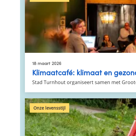
18 maart 2026
Klimaatcafé: klimaat en gezon
Stad Turnhout organiseert samen met Grooto
Onze levensstijl