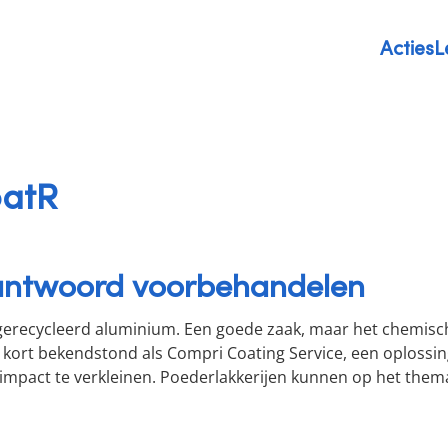
Acties
L
menu
oatR
rantwoord voorbehandelen
recycleerd aluminium. Een goede zaak, maar het chemisch 
r kort bekendstond als Compri Coating Service, een oplossi
mpact te verkleinen. Poederlakkerijen kunnen op het thema