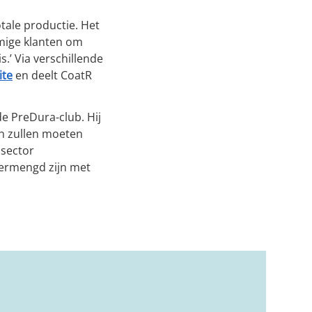
tale productie. Het
mmige klanten om
.’ Via verschillende
ite
en deelt CoatR
de PreDura-club. Hij
en zullen moeten
 sector
vermengd zijn met