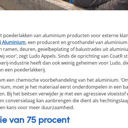
et poederlakken van aluminium producten voor externe klan
i Aluminium
, een producent en groothandel van aluminiu
n ramen, deuren, gevelbeplating of balustrades uit aluminiu
j voor’, zegt Ludo Appels. Sinds de oprichting van CoatR st
kkerij-industrie heeft dan ook weinig geheimen voor Ludo, d
an een poederlakkerij.
 om een chemische voorbehandeling van het aluminium. ‘Om 
nium, moet je het materiaal eerst onderdompelen in een b
en. Bij het beitsen verwijder je met een agressieve vloeistof
en conversielaag kan aanbrengen die dient als hechtingslaag 
 een kans voor meer duurzaamheid.
ie van 75 procent