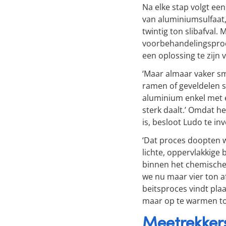
Na elke stap volgt een
van aluminiumsulfaat,
twintig ton slibafval
voorbehandelingsproc
een oplossing te zijn
‘Maar almaar vaker s
ramen of geveldelen s
aluminium enkel met e
sterk daalt.’ Omdat he
is, besloot Ludo te i
‘Dat proces doopten w
lichte, oppervlakkige 
binnen het chemische 
we nu maar vier ton af
beitsproces vindt pla
maar op te warmen to
Meetrekker