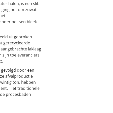
ter halen, is een slib
ks ging het om zowat
het
onder beitsen bleek
eeld uitgebroken
at gerecycleerde
e aangebrachte laklaag
 zijn toeleveranciers
kt.
, gevolgd door een
nze afvalproductie
twintig ton, hebben
ent. ‘Het traditionele
je de procesbaden