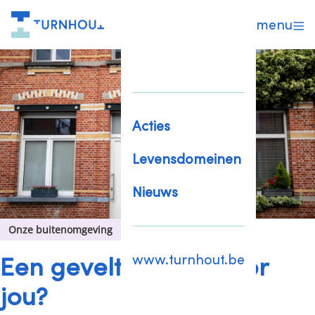
menu
Acties
Levensdomeinen
Nieuws
Onze buitenomgeving
Een geveltuin, iets voor
www.turnhout.be
jou?