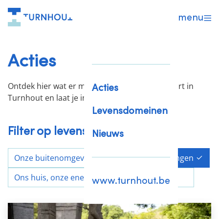
menu
Acties
Ontdek hier wat er momenteel allemaal gebeurt in
Acties
Turnhout en laat je inspireren!
Levensdomeinen
Filter op levensdomein
Nieuws
Onze buitenomgeving
Onze verplaatsingen
Ons huis, onze energie
Onze levensstijl
www.turnhout.be
Go